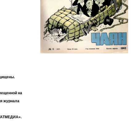
ащищены.
мещенной на
ия журнала
«ТАТМЕДИА».