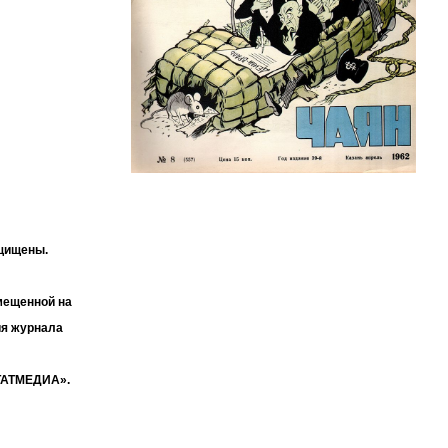
ащищены.
мещенной на
ия журнала
«ТАТМЕДИА».