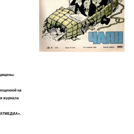
ащищены.
мещенной на
ия журнала
«ТАТМЕДИА».