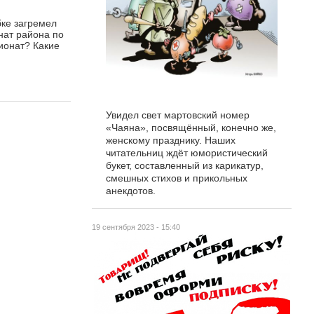
бке загремел
нат района по
пионат? Какие
Увидел свет мартовский номер
«Чаяна», посвящённый, конечно же,
женскому празднику. Наших
читательниц ждёт юмористический
букет, составленный из карикатур,
смешных стихов и прикольных
анекдотов.
19 сентября 2023 - 15:40