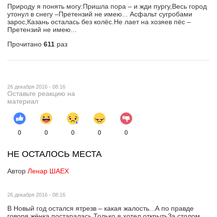
Природу я понять могу:Пришла пора – и жди пургу,Весь город
утонул в снегу –Претензий не имею... Асфальт сугробами
зарос,Казань осталась без колёс.Не лает на хозяев пёс –
Претензий не имею...
Прочитано
611
раз
26 декабря 2016 - 08:16
Оставьте реакцию на
материал
0
0
0
0
0
НЕ ОСТАЛОСЬ МЕСТА
Автор
Ленар ШАЕХ
26 декабря 2016 - 08:16
В Новый год остался ятрезв – какая жалость...А по правде
говоря,жёнка постаралась.Только я хотел открытьЗа столом