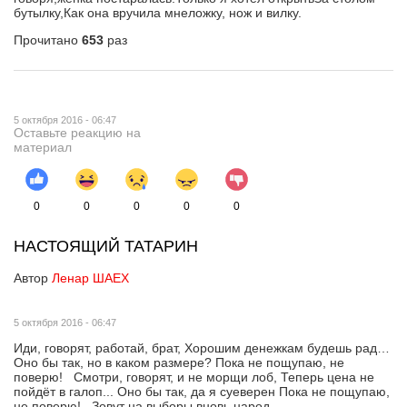
бутылку,Как она вручила мнеложку, нож и вилку.
Прочитано
653
раз
5 октября 2016 - 06:47
Оставьте реакцию на
материал
0
0
0
0
0
НАСТОЯЩИЙ ТАТАРИН
Автор
Ленар ШАЕХ
5 октября 2016 - 06:47
Иди, говорят, работай, брат, Хорошим денежкам будешь рад…
Оно бы так, но в каком размере? Пока не пощупаю, не
поверю! Смотри, говорят, и не морщи лоб, Теперь цена не
пойдёт в галоп... Оно бы так, да я суеверен Пока не пощупаю,
не поверю! Зовут на выборы вновь народ,...