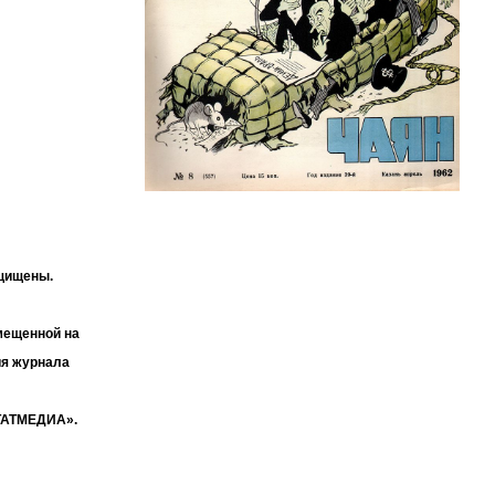
ащищены.
мещенной на
ия журнала
«ТАТМЕДИА».