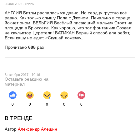
9 мая 2022 - 09:26
АНГЛИЯ Битлы распались уж давно, Но сердцу грустно всё
равно. Как только слышу Пола с Джоном, Печально в сердце
йокнет оном. БЕЛЬГИЯ Весёлый писающий мальчик Стоит на
площади в Брюсселе. Как хорошо, что тот фонтанчик Создал
не скульптор Церетели! ВАТИКАН Верный способ для ребят,
Если кашу не едят: «Скушай ложечку...
Прочитано
688
раз
6 октября 2017 - 10:16
Оставьте реакцию на
материал
0
0
0
0
0
В ТРЕНДЕ
Автор
Александр Алешин