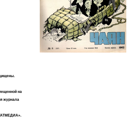
ащищены.
мещенной на
ия журнала
«ТАТМЕДИА».