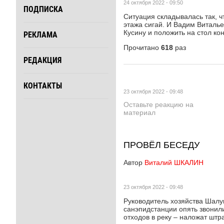
24 октября 2022 - 09:50
ПОДПИСКА
Ситуация складывалась так, 
этажа сигай. И Вадим Виталье
Кусину и положить на стол кон
РЕКЛАМА
Прочитано
618
раз
РЕДАКЦИЯ
КОНТАКТЫ
23 октября 2022 - 09:48
Оставьте реакцию на
материал
ПРОВЁЛ БЕСЕДУ
Автор
Виталий ШКАЛИН
23 октября 2022 - 09:48
Руководитель хозяйства Шалуп
санэпидстанции опять звонили
отходов в реку – наложат штр