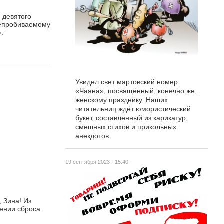
 девятого
 непробиваемому
».
Увидел свет мартовский номер
«Чаяна», посвящённый, конечно же,
женскому празднику. Наших
читательниц ждёт юмористический
букет, составленный из карикатур,
смешных стихов и прикольных
анекдотов.
19 сентября 2023 - 15:40
 Зина! Из
щении сброса