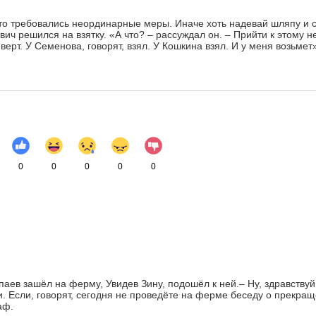
что требовались неординарные меры. Иначе хоть надевай шляпу и с
вич решился на взятку. «А что? – рассуждал он. – Прийти к этому
верт. У Семенова, говорят, взял. У Кошкина взял. И у меня возьмет
0
0
0
0
0
аев зашёл на ферму, Увидев Зину, подошёл к ней.– Ну, здравствуй,
. Если, говорят, сегодня не проведёте на ферме беседу о прекра
аф.