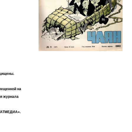
ащищены.
мещенной на
ия журнала
«ТАТМЕДИА».