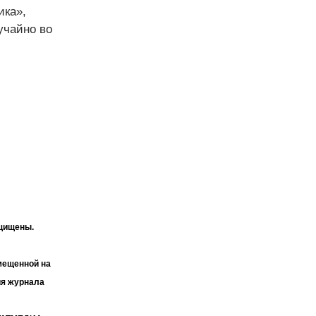
ика»,
учайно во
ащищены.
мещенной на
ия журнала