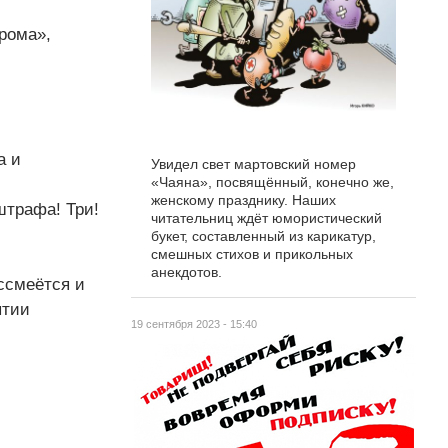
прома»,
а и
Увидел свет мартовский номер
«Чаяна», посвящённый, конечно же,
женскому празднику. Наших
штрафа! Три!
читательниц ждёт юмористический
букет, составленный из карикатур,
смешных стихов и прикольных
анекдотов.
ассмеётся и
ытии
19 сентября 2023 - 15:40