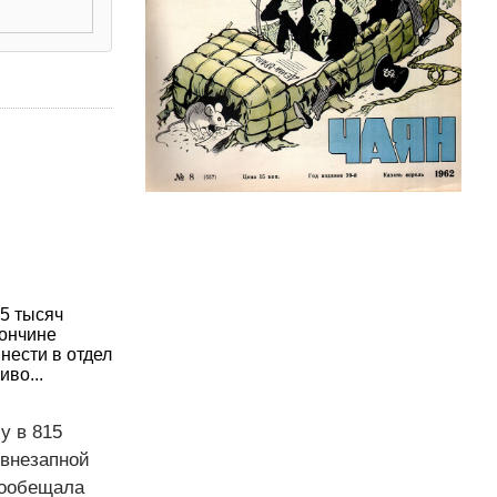
5 тысяч
кончине
нести в отдел
иво...
у в 815
 внезапной
пообещала