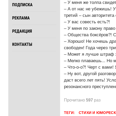
– У меня же толпа свидет
ПОДПИСКА
– А от нас не убежишь! У
третий – сын авторитета
РЕКЛАМА
– У вас совесть есть?!
– У меня по закону право
РЕДАКЦИЯ
– Общества боксёров?! С
– Хорошо! Не хочешь дра
КОНТАКТЫ
свободен! Года через три.
– Может я лучше штраф 
– Мелко плаваешь... Но 
– Что-о-о?! Черт с вами!
– Ну вот, другой разгово
даст всего лет пять! Усл
резонансного преступлени
Прочитано
597
раз
ТЕГИ:
СТИХИ И ЮМОРЕС