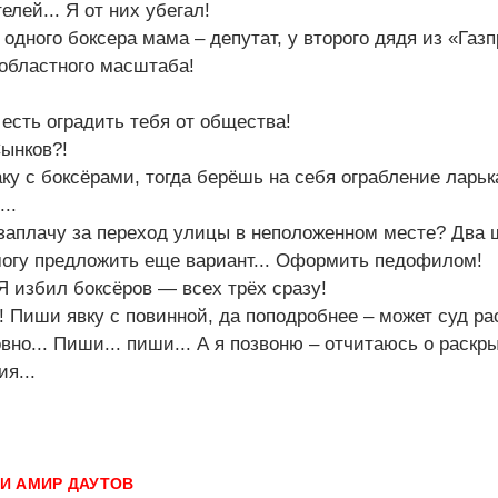
елей... Я от них убегал!
 одного боксера мама – депутат, у второго дядя из «Газ
 областного масштаба!
 есть оградить тебя от общества!
ынков?!
ку с боксёрами, тогда берёшь на себя ограбление ларьк
..
заплачу за переход улицы в неположенном месте? Два 
могу предложить еще вариант... Оформить педофилом!
 Я избил боксёров — всех трёх сразу!
р! Пиши явку с повинной, да поподробнее – может суд р
овно... Пиши... пиши... А я позвоню – отчитаюсь о раскр
я...
КИ
АМИР ДАУТОВ