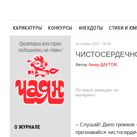
КАРИКАТУРЫ
КОНКУРСЫ
АНЕКДОТЫ
СТИХИ И Ю
Пролетарии всех стран,
20 ноября 2017 - 06:30
подпишитесь на «Чаян»!
ЧИСТОСЕРДЕЧН
Автор
Амир ДАУТОВ
Оставьте реакцию на
материал
– Слушай! Дело громкое 
О ЖУРНАЛЕ
признавайся чистосердечн