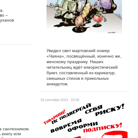
а,
во –
Буханов
Увидел свет мартовский номер
«Чаяна», посвящённый, конечно же,
женскому празднику. Наших
читательниц ждёт юмористический
букет, составленный из карикатур,
смешных стихов и прикольных
анекдотов.
19 сентября 2023 - 15:40
а сантехником.
 книгу или