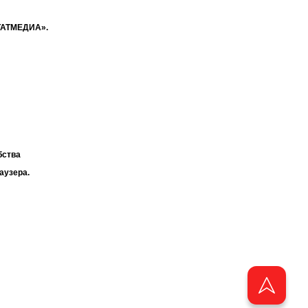
«ТАТМЕДИА».
бства
аузера.