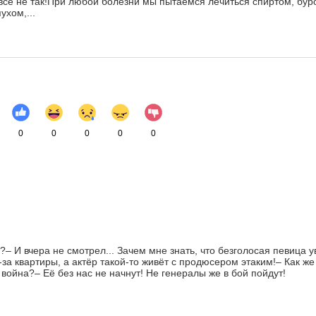
всё не так!При любой болезни мы пытаемся лечиться спиртом, бур
ухом,...
0
0
0
0
0
?– И вчера не смотрел... Зачем мне знать, что безголосая певица 
-за квартиры, а актёр такой-то живёт с продюсером этаким!– Как же
 война?– Её без нас не начнут! Не генералы же в бой пойдут!