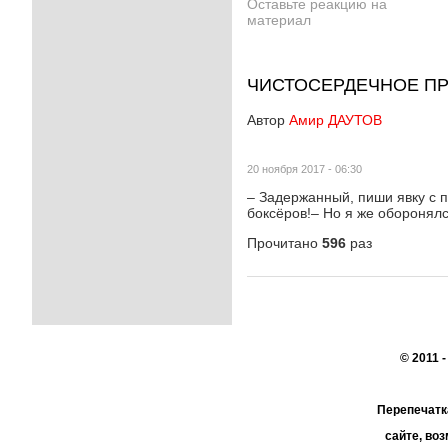
Оставьте реакцию на
материал
ЧИСТОСЕРДЕЧНОЕ П
Автор
Амир ДАУТОВ
20 ноября 2017 - 06:30
– Задержанный, пиши явку с 
боксёров!– Но я же оборонялс
Прочитано
596
раз
© 2011 
Перепечатк
сайте, во