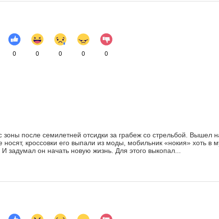
0
0
0
0
0
 зоны после семилетней отсидки за грабеж со стрельбой. Вышел н
е носят, кроссовки его выпали из моды, мобильник «нокия» хоть в м
 И задумал он начать новую жизнь. Для этого выкопал...