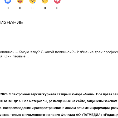
0
0
0
0
0
РИЗНАНИЕ
повинной!– Какую явку? С какой повинной?– Избиение трех профе
я! Они первые...
- 2026. Электронная версия журнала сатиры и юмора «Чаян». Все права з
© ТАТМЕДИА. Все материалы, размещенные на сайте, защищены законом.
а, воспроизведение и распространение в любом объеме информации, раз
зможна только с письменного согласия Филиала АО «ТАТМЕДИА» «Редакц