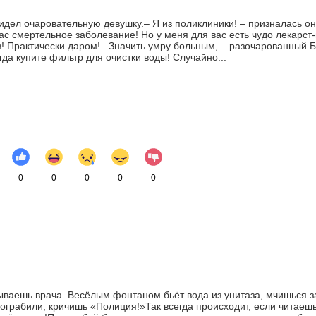
идел очаровательную девушку.– Я из поликлиники! – призналась он
ас смертельное заболевание! Но у меня для вас есть чудо лекарст-
в! Практически даром!– Значить умру больным, – разочарованный 
гда купите фильтр для очистки воды! Случайно...
0
0
0
0
0
ываешь врача. Весёлым фонтаном бьёт вода из унитаза, мчишься з
 ограбили, кричишь «Полиция!»Так всегда происходит, если читаешь