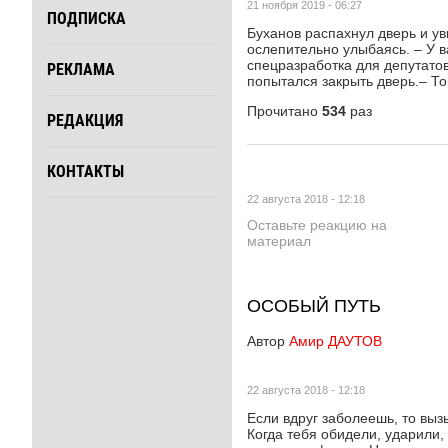
21 ноября 2019 - 06:27
ПОДПИСКА
Буханов распахнул дверь и ув
ослепительно улыбаясь. – У в
спецразработка для депутато
РЕКЛАМА
попытался закрыть дверь.– То
Прочитано
534
раз
РЕДАКЦИЯ
КОНТАКТЫ
22 августа 2018 - 12:18
Оставьте реакцию на
материал
ОСОБЫЙ ПУТЬ
Автор
Амир ДАУТОВ
22 августа 2018 - 12:18
Если вдруг заболеешь, то выз
Когда тебя обидели, ударили,