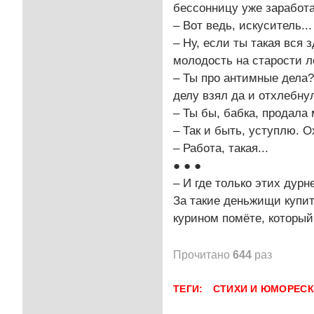
бессонницу уже заработа
– Вот ведь, искуситель...
– Ну, если ты такая вся
молодость на старости л
– Ты про антимные дела?
делу взял да и отхлебнул 
– Ты бы, бабка, продала 
– Так и быть, уступлю. О
– Работа, такая...
● ● ●
– И где только этих дурн
За такие деньжищи купит
курином помёте, который 
Прочитано
644
раз
ТЕГИ:
СТИХИ И ЮМОРЕС