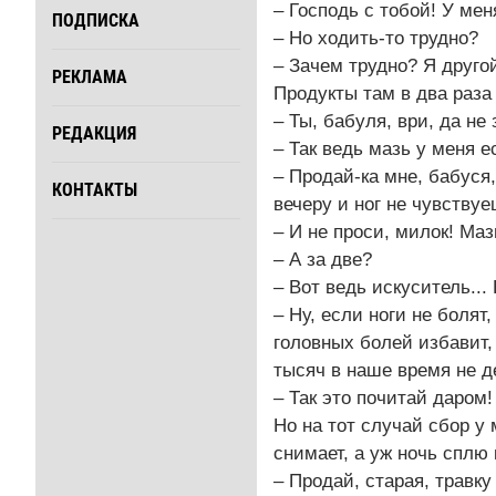
– Господь с тобой! У мен
ПОДПИСКА
– Но ходить-то трудно?
– Зачем трудно? Я друго
РЕКЛАМА
Продукты там в два раз
– Ты, бабуля, ври, да не
РЕДАКЦИЯ
– Так ведь мазь у меня е
– Продай-ка мне, бабуся,
КОНТАКТЫ
вечеру и ног не чувствуе
– И не проси, милок! Маз
– А за две?
– Вот ведь искуситель...
– Ну, если ноги не болят
головных болей избавит,
тысяч в наше время не д
– Так это почитай даром
Но на тот случай сбор у 
снимает, а уж ночь сплю 
– Продай, старая, травку