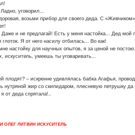
л!
 Ладно, уговорил...
 здоровая, возьми прибор для своего деда. С «Живчиком
ет!
 Даже и не предлагай! Есть у меня настойка... Дед мой 
глоток. Я от него насилу отбилась... Во как!
мне настойку для научных опытов, я за ценой не постою.
х, искуситель, умеешь ты уговаривать...
ей плодят? – искренне удивлялась бабка Агафья, провод
ь нутряной жир со скипидаром, плесневую петрушку да 
я от деда спрятала!..
КИ
ОЛЕГ ЛИТВИН ИСКУСИТЕЛЬ