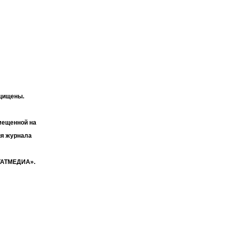
ащищены.
мещенной на
ия журнала
«ТАТМЕДИА».