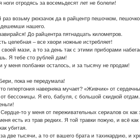
я ноги отродясь за восемьдесят лет не болели!
й раз возьму рюкзачок да в райцентр пешочком, пешочко
а дешемши нашего.
 завирайся! До райцентра пятнадцать километров.
сть целебная – все хвори ножные истребляет!
 своей мази, а то за день так с этими приборами набега
шь. Я тебе сто рублей дам!
и у меня полбанки осталось, и за тысячу не продам!
 Бери, пока не передумала!
, то гипертония наверняка мучает? «Живчик» от сердечн
 от бессоницы. Я его, бабуля, с большой скидкой отдам
еньги!
! Сердце-то у меня от переживательных сериалов ох как 
меня есть из трав редких. Я той травки пожую, и всё как
как убитая.
 за две тысячи, а то от вашего брата и тахикардию, и х