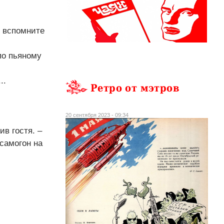
» вспомните
по пьяному
..
Ретро от мэтров
20 сентября 2023 - 09:34
ив гостя. –
самогон на