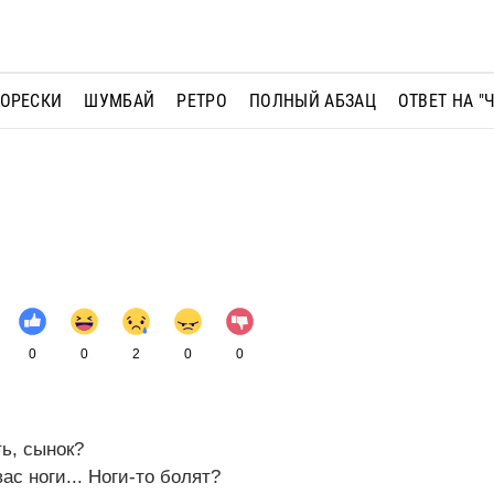
МОРЕСКИ
ШУМБАЙ
РЕТРО
ПОЛНЫЙ АБЗАЦ
ОТВЕТ НА "
0
0
2
0
0
ть, сынок?
вас ноги... Ноги-то болят?