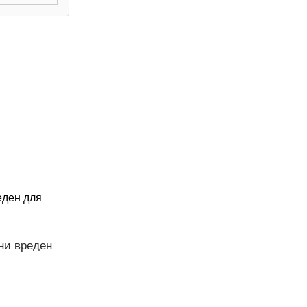
еден для
ни вреден