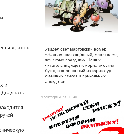
м...
ешься, что к
Увидел свет мартовский номер
«Чаяна», посвящённый, конечно же,
женскому празднику. Наших
читательниц ждёт юмористический
букет, составленный из карикатур,
смешных стихов и прикольных
анекдотов.
ых и
. Двадцать
19 сентября 2023 - 15:40
заходится.
 рукой
роническую