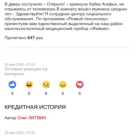
В дверь постучали.– Открыто! – крикнула бабка Агафья, не
отрываясь от телевизора.В комнату вошёл мужчина средних
лет.– Здравствуйте! Я сотрудник центра социального
обслуживания. По программе «Резвый пенсионер»
презентуем вам единственный выделенный на наш район
нанотехнологичный медицинский прибор «Живчик».
Прочитано
647
раз
30 мая 2016 - 07:06
Оставьте реакцию на
материал
0
0
0
0
0
КРЕДИТНАЯ ИСТОРИЯ
Автор
Олег ЛИТВИН
30 мая 2016 - 07:06