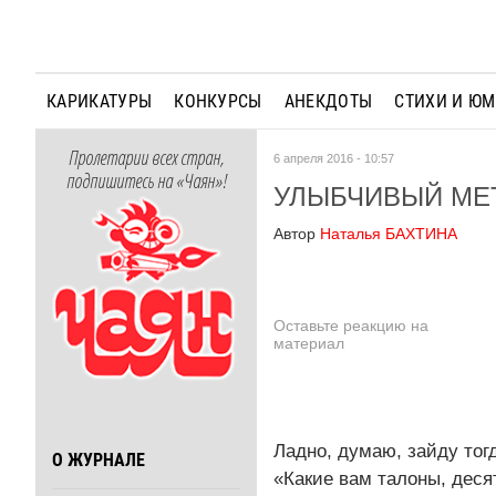
КАРИКАТУРЫ
КОНКУРСЫ
АНЕКДОТЫ
СТИХИ И Ю
Пролетарии всех стран,
6 апреля 2016 - 10:57
подпишитесь на «Чаян»!
УЛЫБЧИВЫЙ МЕ
Автор
Наталья БАХТИНА
Оставьте реакцию на
материал
Ладно, думаю, зайду тог
О ЖУРНАЛЕ
«Какие вам талоны, десят