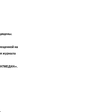
ащищены.
мещенной на
ия журнала
«ТАТМЕДИА».