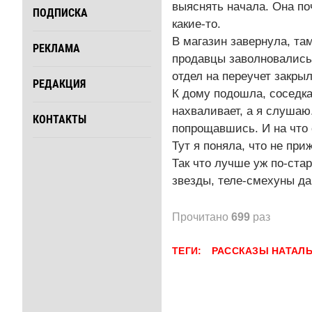
выяснять начала. Она по
ПОДПИСКА
какие-то.
В магазин завернула, та
РЕКЛАМА
продавцы заволновались,
отдел на переучет закры
РЕДАКЦИЯ
К дому подошла, соседка
нахваливает, а я слушаю
КОНТАКТЫ
попрощавшись. И на что
Тут я поняла, что не пр
Так что лучше уж по-ста
звезды, теле-смехуны да
Прочитано
699
раз
ТЕГИ:
РАССКАЗЫ
НАТАЛЬ