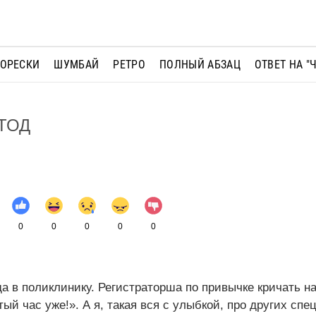
МОРЕСКИ
ШУМБАЙ
РЕТРО
ПОЛНЫЙ АБЗАЦ
ОТВЕТ НА "
ТОД
0
0
0
0
0
да в поликлинику. Регистраторша по привычке кричать н
ый час уже!». А я, такая вся с улыбкой, про других сп