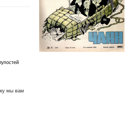
глупостей
чку мы вам