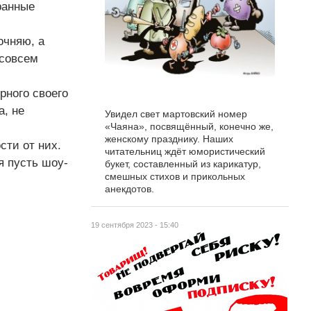
ранные
очняю, а
 совсем
рного своего
а, не
Увидел свет мартовский номер
«Чаяна», посвящённый, конечно же,
женскому празднику. Наших
сти от них.
читательниц ждёт юмористический
я пусть шоу-
букет, составленный из карикатур,
смешных стихов и прикольных
анекдотов.
19 сентября 2023 - 15:40