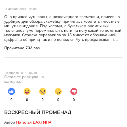
11 апреля 2018 - 06:08
Она пришла чуть раньше назначенного времени и, присев на
удобную для обзора скамейку, принялась коротать тягостные
минуты ожидания. Под часами, с букетиком анемичных
тюльпанов, уже переминался с ноги на ногу какой-то помятый
мужичок. Стрелка перевалила за 15 минут от обозначенной
цифры, а её принц так и не появился.Чуть прихрамывая, к...
Прочитано
732
раз
10 апреля 2018 - 06:48
Оставьте реакцию на
материал
0
0
0
0
0
ВОСКРЕСНЫЙ ПРОМЕНАД
Автор
Наталья БАХТИНА