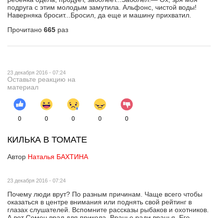
подруга с этим молодым замутила. Альфонс, чистой воды!
Наверняка бросит...Бросил, да еще и машину прихватил.
Прочитано
665
раз
23 декабря 2016 - 07:24
Оставьте реакцию на
материал
0
0
0
0
0
КИЛЬКА В ТОМАТЕ
Автор
Наталья БАХТИНА
23 декабря 2016 - 07:24
Почему люди врут? По разным причинам. Чаще всего чтобы
оказаться в центре внимания или поднять свой рейтинг в
глазах слушателей. Вспомните рассказы рыбаков и охотников.
А вот Семен врал для прикола. Вранье ради вранья. Его