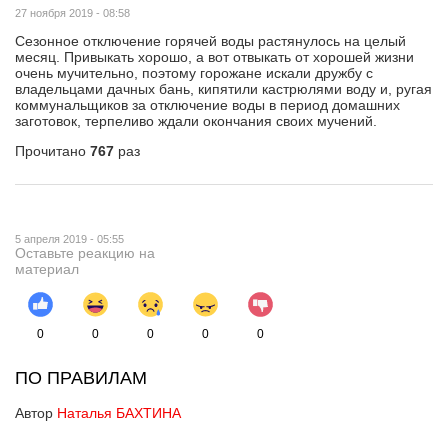
27 ноября 2019 - 08:58
Cезонное отключение горячей воды растянулось на целый
месяц. Привыкать хорошо, а вот отвыкать от хорошей жизни
очень мучительно, поэтому горожане искали дружбу с
владельцами дачных бань, кипятили кастрюлями воду и, ругая
коммунальщиков за отключение воды в период домашних
заготовок, терпеливо ждали окончания своих мучений.
Прочитано
767
раз
5 апреля 2019 - 05:55
Оставьте реакцию на
материал
0
0
0
0
0
ПО ПРАВИЛАМ
Автор
Наталья БАХТИНА