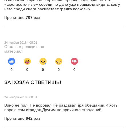
«шестисоточные» соседи по даче уже привыкли видеть, как у
него среди снега расцветает грядка восковых...
Прочитано
707
раз
24 ноября 2016 - 08:01
Оставьте реакцию на
материал
0
0
0
0
0
ЗА КОЗЛА ОТВЕТИШЬ!
24 ноября 2016 - 08:01
Вино не пил. Не воровал.Не раздавал зря обещаний.И хоть
порою сам страдал,Другим не причинял страданий.
Прочитано
642
раз