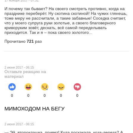
17 ноября 2017 - 07:31
И почему так бывает? На своего смотреть противно, когда на
празднике переберёт. Ну скотина скотиной! На чужих глянешь,
тоже меру не рассчитали, а такие забавные! Соседка считает,
что у моего супруга руки золотые, а своего благоверного
криворуким зовёт, дескать, всё самой переделывать
приходится. Так и я – пока своего золотого...
Прочитано
721
раз
2 июня 2017 - 06:15
Оставьте реакцию на
материал
0
0
0
0
0
МИМОХОДОМ НА БЕГУ
2 июня 2017 - 06:15
— Эй, второклашка, привет! Куда поскакала, коза-дереза? А