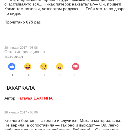
счастливая-то вся... Никак пятерок нахватала?— Ой, привет!
Какие там пятерки, четверкам радуюсь.— Тебя что-то во дворе
не видно.
Прочитано
675
раз
26 января 2017 - 08:06
Оставьте реакцию на
материал
0
0
0
0
0
НАКАРКАЛА
Автор
Наталья БАХТИНА
26 января 2017 - 08:06
Кто чего боится — с тем то и случится! Мысли материальны.
Не верила, а сопоставила — так оно и выходит.— Ой, легко
ребенка одела, продует, заболеет...Заболел!— Ох, зря моя