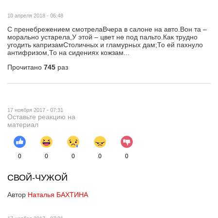
10 апреля 2018 - 06:48
С пренебрежением смотрелаВчера в салоне на авто.Вон та –
морально устарела,У этой – цвет не под пальто.Как трудно
угодить капризамСтоличных и гламурных дам;То ей пахнуло
антифризом,То на сидениях кожзам...
Прочитано
745
раз
17 ноября 2017 - 07:31
Оставьте реакцию на
материал
0
0
0
0
0
СВОЙ-ЧУЖОЙ
Автор
Наталья БАХТИНА