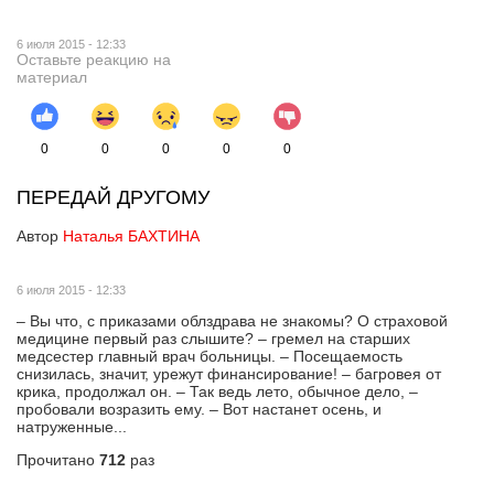
6 июля 2015 - 12:33
Оставьте реакцию на
материал
0
0
0
0
0
ПЕРЕДАЙ ДРУГОМУ
Автор
Наталья БАХТИНА
6 июля 2015 - 12:33
– Вы что, с приказами облздрава не знакомы? О страховой
медицине первый раз слышите? – гремел на старших
медсестер главный врач больницы. – Посещаемость
снизилась, значит, урежут финансирование! – багровея от
крика, продолжал он. – Так ведь лето, обычное дело, –
пробовали возразить ему. – Вот настанет осень, и
натруженные...
Прочитано
712
раз