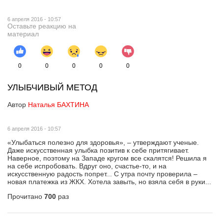
6 апреля 2016 - 10:57
Оставьте реакцию на
материал
0
0
0
0
0
УЛЫБЧИВЫЙ МЕТОД
Автор
Наталья БАХТИНА
6 апреля 2016 - 10:57
«Улыбаться полезно для здоровья», – утверждают ученые.
Даже искусственная улыбка позитив к себе притягивает.
Наверное, поэтому на Западе кругом все скалятся! Решила я
на себе испробовать. Вдруг оно, счастье-то, и на
искусственную радость попрет... С утра почту проверила –
новая платежка из ЖКХ. Хотела завыть, но взяла себя в руки...
Прочитано
700
раз