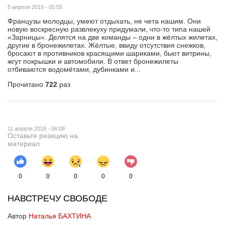
5 апреля 2019 - 05:55
Французы молодцы, умеют отдыхать, не чета нашим. Они
новую воскресную развлекуху придумали, что-то типа нашей
«Зарницы». Делятся на две команды – одни в жёлтых жилетах,
другие в бронежилетах. Жёлтые, ввиду отсутствия снежков,
бросают в противников красящими шариками, бьют витрины,
жгут покрышки и автомобили. В ответ бронежилеты
отбиваются водомётами, дубинками и...
Прочитано
722
раз
11 апреля 2018 - 06:08
Оставьте реакцию на
материал
0
0
0
0
0
НАВСТРЕЧУ СВОБОДЕ
Автор
Наталья БАХТИНА