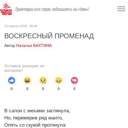
Пролетарии всех стран, подпишитесь на «Чаян»!
10 апреля 2018 - 06:48
ВОСКРЕСНЫЙ ПРОМЕНАД
Автор
Наталья БАХТИНА
Оставьте реакцию на
материал
0
0
0
0
0
В салон с мехами заглянула,
Но, перемерив ряд манто,
Опять со скукой протянула: