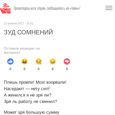
Пролетарии всех стран, подпишитесь на «Чаян»!
12 апреля 2017 - 11:51
ЗУД СОМНЕНИЙ
Оставьте реакцию на
материал
0
0
0
0
0
Плешь проели! Мозг взорвали!
Наседают — нету сил!
А женился я не зря ли?
Зря ль работу не сменил?
Может зря большую сумму