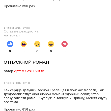
Прочитано
590
раз
17 июня 2016 - 07:38
Оставьте реакцию на
материал
0
0
0
0
0
ОТПУСКНОЙ РОМАН
Автор
Артем СУЛТАНОВ
17 июня 2016 - 07:38
Как сердце девушки весной Трепещет в поисках любови, Так
трудоголик отпускной Любой момент удобный ловит, Чтоб
сбоку завести роман, Супружно-тайную интрижку, Меняя сдуру
все тома
Прочитано
656
раз