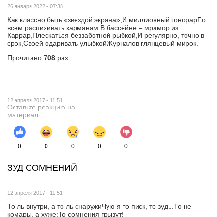
26 января 2022 - 07:38
Как классно быть «звездой экрана»,И миллионный гонорарПо
всем распихивать карманам.В бассейне – мрамор из
Каррар,Плескаться беззаботной рыбкой,И регулярно, точно в
срок,Своей одаривать улыбкойЖурналов глянцевый мирок.
Прочитано
708
раз
12 апреля 2017 - 11:51
Оставьте реакцию на
материал
0
0
0
0
0
ЗУД СОМНЕНИЙ
12 апреля 2017 - 11:51
То ль внутри, а то ль снаружиЧую я то писк, то зуд...То не
комары, а хуже:То сомнения грызут!